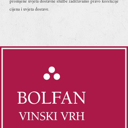
promjene uvjeta dostavne službe zadržavamo pravo korekcije
cijena i uvjeta dostave.