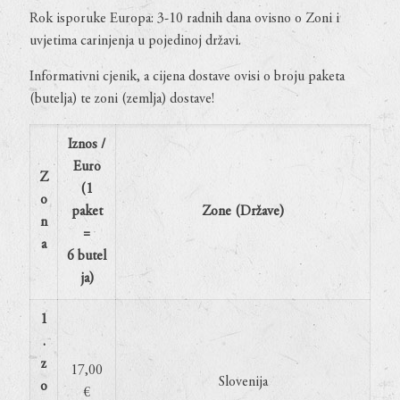
Rok isporuke Europa: 3-10 radnih dana ovisno o Zoni i
uvjetima carinjenja u pojedinoj državi.
Informativni cjenik, a cijena dostave ovisi o broju paketa
(butelja) te zoni (zemlja) dostave!
Iznos /
Euro
Z
(1
o
paket
Zone (Države)
n
=
a
6 butel
ja)
1
.
z
17,00
Slovenija
o
€