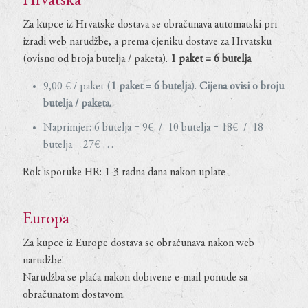
Hrvatska
Za kupce iz Hrvatske dostava se obračunava automatski pri
izradi web narudžbe, a prema cjeniku dostave za Hrvatsku
(ovisno od broja butelja / paketa).
1 paket = 6 butelja
9,00 € / paket (
1 paket = 6 butelja
).
Cijena ovisi o broju
butelja / paketa.
Naprimjer: 6 butelja = 9€ / 10 butelja = 18€ / 18
butelja = 27€ …
Rok isporuke HR: 1-3 radna dana nakon uplate
Europa
Za kupce iz Europe dostava se obračunava nakon web
narudžbe!
Narudžba se plaća nakon dobivene e-mail ponude sa
obračunatom dostavom.