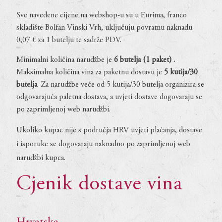
Sve navedene cijene na webshop-u su u Eurima, franco
skladište Bolfan Vinski Vrh, uključuju povratnu naknadu
0,07 € za 1 butelju te sadrže PDV.
Minimalni količina narudžbe je
6 butelja (1 paket) .
Maksimalna količina vina za paketnu dostavu je
5 kutija/30
butelja
. Za narudžbe veće od 5 kutija/30 butelja organizira se
odgovarajuća paletna dostava, a uvjeti dostave dogovaraju se
po zaprimljenoj web narudžbi.
Ukoliko kupac nije s područja HRV uvjeti plaćanja, dostave
i isporuke se dogovaraju naknadno po zaprimljenoj web
narudžbi kupca.
Cjenik dostave vina