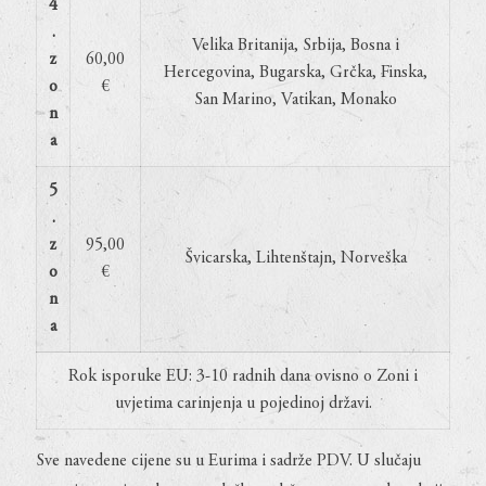
4
.
Velika Britanija, Srbija, Bosna i
z
60,00
Hercegovina, Bugarska, Grčka, Finska,
o
€
San Marino, Vatikan, Monako
n
a
5
.
z
95,00
Švicarska, Lihtenštajn, Norveška
o
€
n
a
Rok isporuke EU: 3-10 radnih dana ovisno o Zoni i
uvjetima carinjenja u pojedinoj državi.
Sve navedene cijene su u Eurima i sadrže PDV. U slučaju