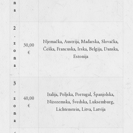
n
a
2
.
Njemačka, Austrija, Mađarska, Slovačka,
z
30,00
Češka, Francuska, Irska, Belgija, Danska,
o
€
Estonija
n
a
3
.
Italija, Poljska, Portugal, Španjolska,
z
40,00
Nizozemska, Švedska, Luksemburg,
o
€
Lichtenstein, Litva, Latvija
n
a