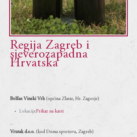
Regija Zagreb i
sjeverozapadna
Hrvatska
Bolfan Vinski Vrh
(općina Zlatar, Hr. Zagorje)
Lokacija:
Prikaz na karti
Vrutak d.o.o.
(kod Doma sportova, Zagreb)