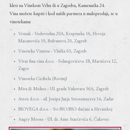
kleti na Vinskom Vrhu ili u Zagrebu, Kamenarka 24.
Vina možete kupiti i kod naših partnera u maloprodaji, te u
vinotekama:
Vrutak - Vodovodna 20A, Krapinska 16, Hrvoja
Macanovića 10, Bulvanova 20, Zagreb
Vinoteka Vintesa - Vlaška 63, Zagreb
Vivat fina vina d.o.o. - Folnegovićeva 1B, Martićeva 12,
Zagre
Vinoteka Cicibela (Rovinj)
Miva & Mohor - Ul. grada Vukovara 56A, Zagreb
Atrox d.o.o. - ul. Josipa Jurja Strossmayera 14, Zadar
BIOVEGA d.o.o. - Svi BIO/BIO dučani u Hrvatskoj
Angry Moose - Ul. dr. Ante Starčevića 6, Čakovec