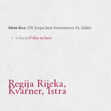
Atrox d.o.o.
(Ul. Josipa Jurja Strossmayera 14, Zadar)
Lokacija:
Prikaz na karti
Regija Rijeka,
Kvarner, Istra