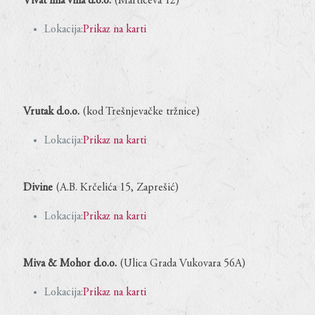
Vivat fina vina d.o.o.
(Martićeva 12)
Lokacija:
Prikaz na karti
Vrutak d.o.o.
(kod Trešnjevačke tržnice)
Lokacija:
Prikaz na karti
Divine
(A.B. Krčelića 15, Zaprešić)
Lokacija:
Prikaz na karti
Miva & Mohor d.o.o.
(Ulica Grada Vukovara 56A)
Lokacija:
Prikaz na karti