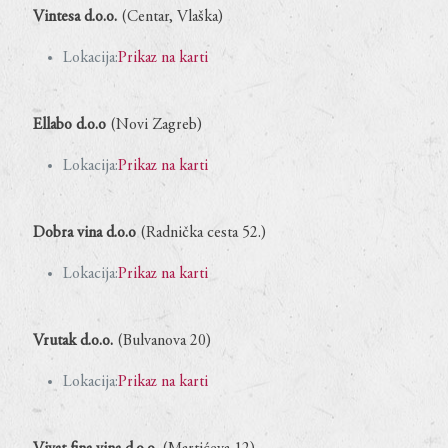
Vintesa d.o.o.
(Centar, Vlaška)
Lokacija:
Prikaz na karti
Ellabo d.o.o
(Novi Zagreb)
Lokacija:
Prikaz na karti
Dobra vina d.o.o
(Radnička cesta 52.)
Lokacija:
Prikaz na karti
Vrutak d.o.o.
(Bulvanova 20)
Lokacija:
Prikaz na karti