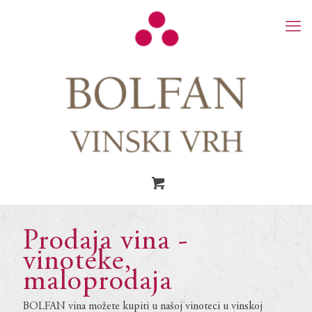
Prodaja vina -
vinoteke,
maloprodaja
BOLFAN vina možete kupiti u našoj vinoteci u vinskoj