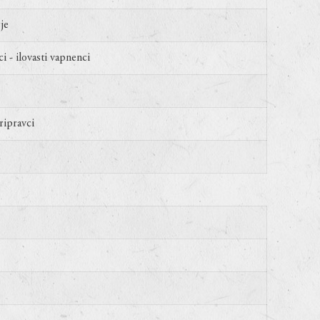
je
ci - ilovasti vapnenci
ripravci