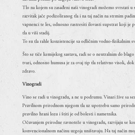
Tlo na kojem su zasađeni naši vinogradi možemo svrstati u 
razvitak jače podizoliranog tla i na taj način na strmim padin
vapnenci te les, odnosno rastresiti ilovasti supstrat koji j
tla u viši stadij.
To su tla rahle konzistencije sa odličnim vodno-fizikalnim s
Što se tiče kemijskog sastava, radi se o neutralnim do blago
tvari, odnosno humusa je za ovaj tip tla relativno visok, do
zdravo.
Vinogradi
Vino se radi u vinogradu, a ne u podrumu. Vinari žive sa se
Pravilnom prirodnom njegom tla uz upotrebu samo prirodnog s
pravilno hrani lozu i štiti je od bolesti i nametnika.
Očuvanjem prirodne ravnoteže u vinogradu, razvijaju se kor
konvencionalnom načinu uzgoja uništavaju. Na taj način mogu