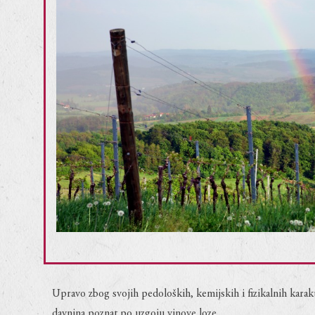
Upravo zbog svojih pedoloških, kemijskih i fizikalnih karakte
davnina poznat po uzgoju vinove loze.