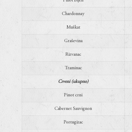
Pinot bijeli
Chardonnay
Muškat
Graševina
Rizvanac
Traminac
Crveni (ukupno)
Pinot crni
Cabernet Sauvignon
Portugizac