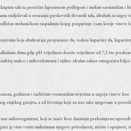
skupinu tala sa pretežito laporastom podlogom i mekim sarmatskim i lit
ama sudjelovali u stvaranju pjeskovitih ilovastih tala, idealnih za uzgoj vi
e podložan mehaničkom raspadanju kojeg pospješuje i sam korije vinove loz
vojstvima koja obuhvaćaju propusnost tla, vodeni kapacitet tla, kapacitet
 alkalnim tlima gdje pH vrijednost doseže vrijednost od 7,5 što predstavl
k sadržaj makro i mikroelementa i njihov idealan odnos omogućava biljci d
zonom, godinom i različitim vremenskim uvjetima u uzgoju vinove loze i 
tajskog gnojiva, a od životinja koje su isto tako njegovane u prirodi i
isni mikroorganizmi, koji se inače kroz današnju prekomjernu upotrebu 
će je vinu vratiti maksimum njegove prirodnosti, mirise i opojnost, te 