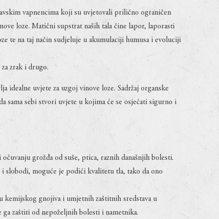
avskim vapnencima koji su uvjetovali prilično ograničen
nove loze. Matični supstrat naših tala čine lapor, laporasti
e te na taj način sudjeluje u akumulaciji humusa i evoluciji
 za zrak i drugo.
ja idealne uvjete za uzgoj vinove loze. Sadržaj organske
a sama sebi stvori uvjete u kojima će se osjećati sigurno i
očuvanju grožđa od suše, ptica, raznih današnjih bolesti.
 slobodi, moguće je podići kvalitetu tla, tako da ono
kemijskog gnojiva i umjetnih zaštitnih sredstava u
ga zaštiti od nepoželjnih bolesti i nametnika.