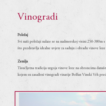
Vinogradi
Položaj
Svi naši položaji nalaze se na nadmorskoj visini 250-380m 
što predstavlja idealne uvjete za sadnju i obradu vinove loze
Zemlja
Tisućljetna tradicija uzgoja vinove loze na obroncima današ
kojem su zasađeni vinogradi vinarije Bolfan Vinski Vrh preds