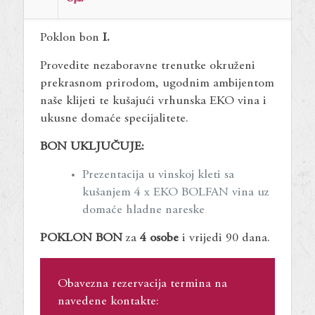
degustacija
vina
Poklon bon
I.
uz
domaće
Provedite nezaboravne trenutke okruženi
nareske
prekrasnom prirodom, ugodnim ambijentom
(4
naše klijeti te kušajući vrhunska EKO vina i
osobe)
ukusne domaće specijalitete.
količina
B
ON UKLJUČUJE:
Prezentacija u vinskoj kleti sa
kušanjem 4 x EKO BOLFAN vina uz
domaće hladne nareske
POKLON BON
za
4 osobe
i vrijedi 90 dana.
Obavezna rezervacija termina na
navedene kontakte: