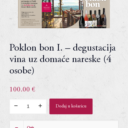
Poklon bon I. – degustacija
vina uz domaće nareske (4
osobe)
100.00
€
Poklon
Dodaj u košaricu
bon
I.
-
Opis