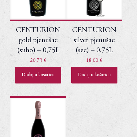
CENTURION
CENTURION
gold pjenušac
silver pjenušac
(suho) – 0,75L
(sec) – 0,75L
20.73
€
18.00
€
Dodaj u košaricu
Dodaj u košaricu