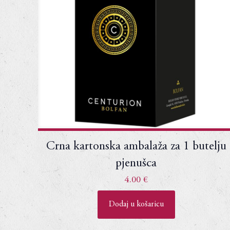
Crna kartonska ambalaža za 1 butelju
pjenušca
4.00
€
Dodaj u košaricu